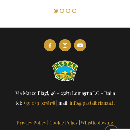
Via Marco Biagi, 46 – 23871 Lomagna LC – Italia
tel:
+39 039 9278178
| mail:
info@pastaibrianza.it
Privacy Policy
|
Cookie Policy
|
Whistleblowing